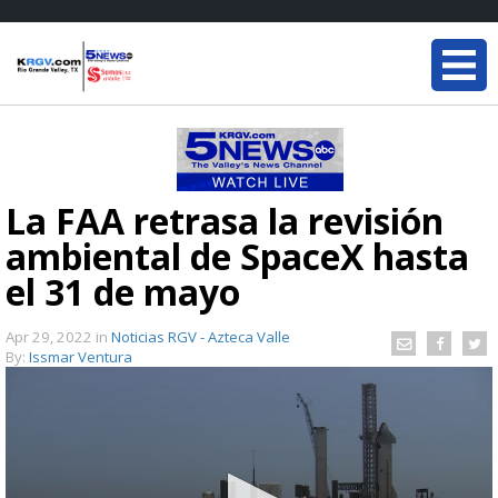
La FAA retrasa la revisión
ambiental de SpaceX hasta
el 31 de mayo
Apr 29, 2022
in
Noticias RGV - Azteca Valle
By:
Issmar Ventura