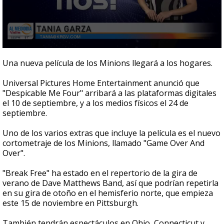
0
seconds
Una nueva película de los Minions llegará a los hogares.
of
1
Universal Pictures Home Entertainment anunció que
minute,
32
"Despicable Me Four" arribará a las plataformas digitales
seconds
el 10 de septiembre, y a los medios físicos el 24 de
septiembre.
Uno de los varios extras que incluye la película es el nuevo
cortometraje de los Minions, llamado "Game Over And
Over".
"Break Free" ha estado en el repertorio de la gira de
verano de Dave Matthews Band, así que podrían repetirla
en su gira de otoño en el hemisferio norte, que empieza
este 15 de noviembre en Pittsburgh.
También tendrán espectáculos en Ohio, Connecticut y