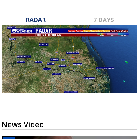
RADAR
7 DAYS
News Video