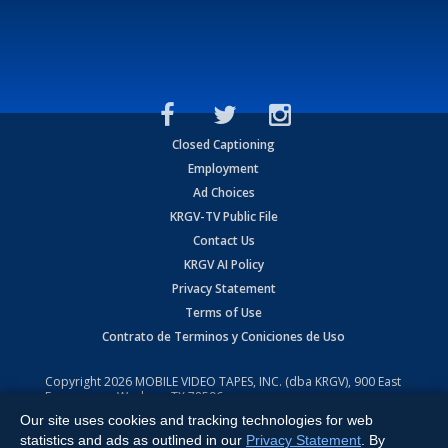
Closed Captioning
Employment
Ad Choices
KRGV-TV Public File
Contact Us
KRGV AI Policy
Privacy Statement
Terms of Use
Contrato de Terminos y Coniciones de Uso
Copyright
2026
MOBILE VIDEO TAPES, INC. (dba KRGV), 900 East
Expressway, Weslaco, TX 78596.
Our site uses cookies and tracking technologies for web
All Rights Reserved. Powered by:
Ruby Shore Software
statistics and ads as outlined in our
Privacy Statement
. By