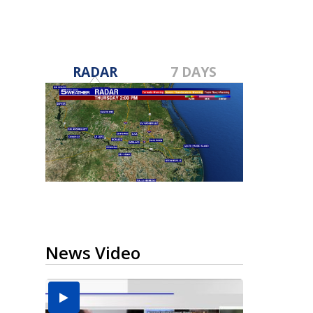
RADAR
7 DAYS
News Video