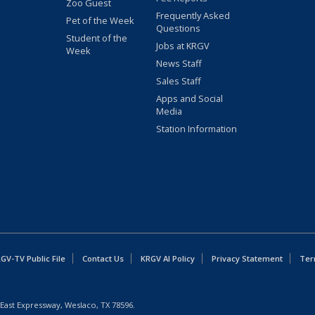
Zoo Guest
Frequently Asked
Pet of the Week
Questions
Student of the
Jobs at KRGV
Week
News Staff
Sales Staff
Apps and Social
Media
Station Information
GV-TV Public File
Contact Us
KRGV AI Policy
Privacy Statement
Ter
East Expressway, Weslaco, TX 78596.