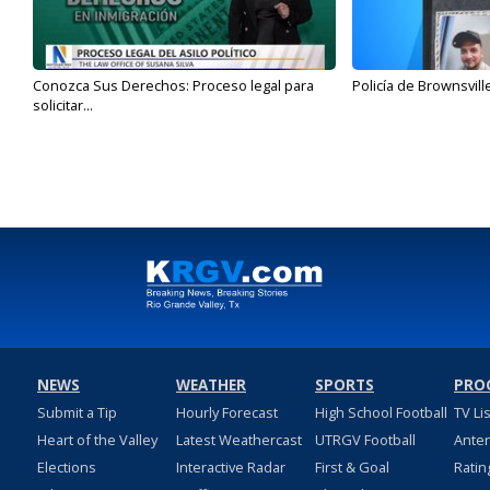
Conozca Sus Derechos: Proceso legal para
Policía de Brownsvill
solicitar...
NEWS
WEATHER
SPORTS
PRO
Submit a Tip
Hourly Forecast
High School Football
TV Li
Heart of the Valley
Latest Weathercast
UTRGV Football
Ante
Elections
Interactive Radar
First & Goal
Ratin