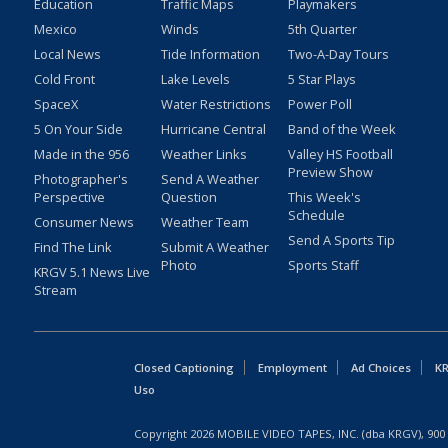
Education
Traffic Maps
Playmakers
Mexico
Winds
5th Quarter
Local News
Tide Information
Two-A-Day Tours
Cold Front
Lake Levels
5 Star Plays
SpaceX
Water Restrictions
Power Poll
5 On Your Side
Hurricane Central
Band of the Week
Made in the 956
Weather Links
Valley HS Football
Preview Show
Photographer's
Send A Weather
Perspective
Question
This Week's
Schedule
Consumer News
Weather Team
Send A Sports Tip
Find The Link
Submit A Weather
Photo
Sports Staff
KRGV 5.1 News Live
Stream
Closed Captioning
Employment
Ad Choices
KR
Uso
Copyright
2026
MOBILE VIDEO TAPES, INC. (dba KRGV), 900 