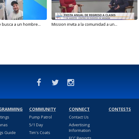
e busca a un hombre...
Mission invita a la comunidad a un...
GRAMMING
COMMUNITY
CONNECT
CONTESTS
stings
Pump Patrol
Contact Us
nnas
5/1 Day
Advertising
Information
gs Guide
Tim's Coats
FCC Reports