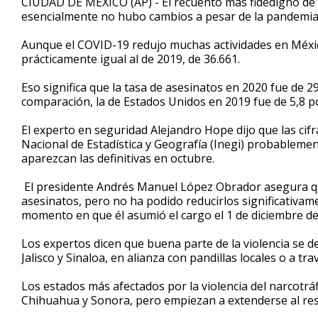
CIUDAD DE MEXICO (AP) - El recuento más fidedigno de h
esencialmente no hubo cambios a pesar de la pandemia,
Aunque el COVID-19 redujo muchas actividades en Méxic
prácticamente igual al de 2019, de 36.661.
Eso significa que la tasa de asesinatos en 2020 fue de 2
comparación, la de Estados Unidos en 2019 fue de 5,8 p
El experto en seguridad Alejandro Hope dijo que las cifr
Nacional de Estadística y Geografía (Inegi) probablemen
aparezcan las definitivas en octubre.
El presidente Andrés Manuel López Obrador asegura qu
asesinatos, pero no ha podido reducirlos significativamen
momento en que él asumió el cargo el 1 de diciembre de
Los expertos dicen que buena parte de la violencia se deb
Jalisco y Sinaloa, en alianza con pandillas locales o a trav
Los estados más afectados por la violencia del narcotrá
Chihuahua y Sonora, pero empiezan a extenderse al rest