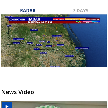
RADAR
7 DAYS
News Video