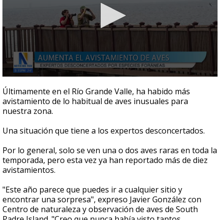
0
seconds
Últimamente en el Río Grande Valle, ha habido más
of
avistamiento de lo habitual de aves inusuales para
50
nuestra zona.
seconds
Una situación que tiene a los expertos desconcertados.
Por lo general, solo se ven una o dos aves raras en toda la
temporada, pero esta vez ya han reportado más de diez
avistamientos.
"Este año parece que puedes ir a cualquier sitio y
encontrar una sorpresa", expreso Javier González con
Centro de naturaleza y observación de aves de South
Padre Island. "Creo que nunca había visto tantos