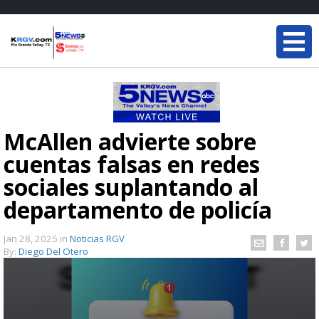
McAllen advierte sobre
cuentas falsas en redes
sociales suplantando al
departamento de policía
Jan 28, 2025
in
Noticias RGV
By:
Diego Del Otero