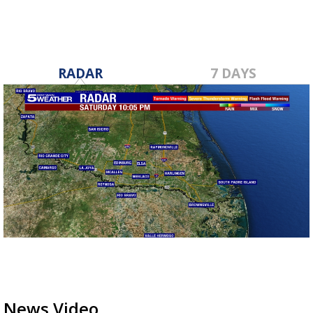
RADAR
7 DAYS
News Video