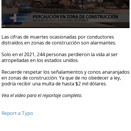
0
seconds
Las cifras de muertes ocasionadas por conductores
of
distraídos en zonas de construcción son alarmantes.
2
minutes,
59
Solo en el 2021, 244 personas perdieron la vida al ser
seconds
atropelladas en los estados unidos.
Recuerde respetar los señalamientos y conos anaranjados
en zonas de construcción. Ya que de no obedecer a ley,
podría recibir una multa de hasta $2 mil dólares.
Vea el video para el reportaje completo.
Report a Typo