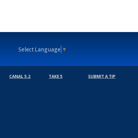
Select Language
▼
CANAL 5.2
TAKE 5
SUBMIT A TIP