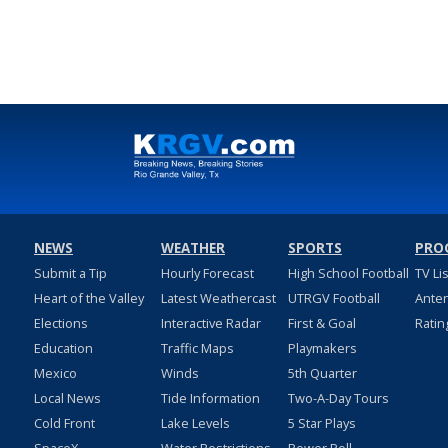
NEWS
WEATHER
SPORTS
PRO
Submit a Tip
Hourly Forecast
High School Football
TV Li
Heart of the Valley
Latest Weathercast
UTRGV Football
Ante
Elections
Interactive Radar
First & Goal
Ratin
Education
Traffic Maps
Playmakers
Mexico
Winds
5th Quarter
Local News
Tide Information
Two-A-Day Tours
Cold Front
Lake Levels
5 Star Plays