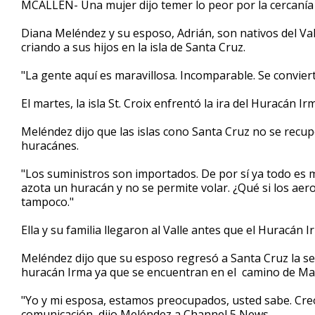
MCALLEN- Una mujer dijo temer lo peor por la cercanía d
of
2
Diana Meléndez y su esposo, Adrián, son nativos del Val
minutes,
26
criando a sus hijos en la isla de Santa Cruz.
seconds
Volume
90%
"La gente aquí es maravillosa. Incomparable. Se convierte
El martes, la isla St. Croix enfrentó la ira del Huracán Ir
Meléndez dijo que las islas cono Santa Cruz no se recup
huracánes.
"Los suministros son importados. De por sí ya todo es 
azota un huracán y no se permite volar. ¿Qué si los ae
tampoco."
Ella y su familia llegaron al Valle antes que el Huracán 
Meléndez dijo que su esposo regresó a Santa Cruz la s
huracán Irma ya que se encuentran en el camino de Mar
"Yo y mi esposa, estamos preocupados, usted sabe. Cre
comunicación, dijo Meléndez a Channel 5 News.