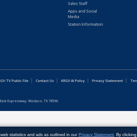
Sales Staff
Apps and Social
Media
Station Information
GV-TV Public File
Contact Us
KRGV AI Policy
Privacy Statement
Ter
East Expressway, Weslaco, TX 78596.
web statistics and ads as outlined in our
Privacy Statement
. By clickin