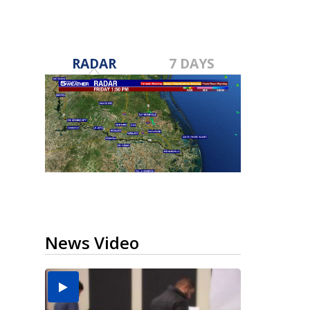
RADAR
7 DAYS
News Video