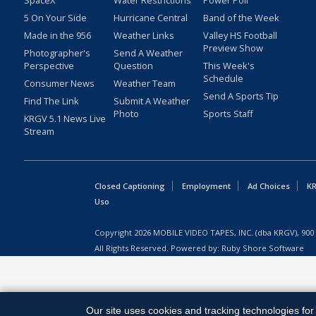
SpaceX
Water Restrictions
Power Poll
5 On Your Side
Hurricane Central
Band of the Week
Made in the 956
Weather Links
Valley HS Football
Preview Show
Photographer's
Send A Weather
Perspective
Question
This Week's
Schedule
Consumer News
Weather Team
Send A Sports Tip
Find The Link
Submit A Weather
Photo
Sports Staff
KRGV 5.1 News Live
Stream
Closed Captioning
Employment
Ad Choices
KR
Uso
Copyright
2026
MOBILE VIDEO TAPES, INC. (dba KRGV), 900 
All Rights Reserved. Powered by:
Ruby Shore Software
Our site uses cookies and tracking technologies for 