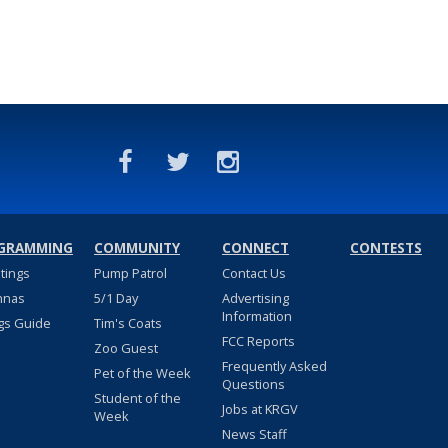
GRAMMING
COMMUNITY
CONNECT
CONTESTS
stings
Pump Patrol
Contact Us
nnas
5/1 Day
Advertising
Information
gs Guide
Tim's Coats
FCC Reports
Zoo Guest
Frequently Asked
Pet of the Week
Questions
Student of the
Jobs at KRGV
Week
News Staff