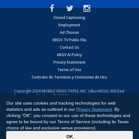
Closed Captioning
Employment
Ad Choices
KRGV-TV Public File
Contact Us
KRGV AI Policy
Privacy Statement
Terms of Use
Contrato de Terminos y Coniciones de Uso
Copyright
2026
MOBILE VIDEO TAPES, INC. (dba KRGV), 900 East
Expressway, Weslaco, TX 78596.
Our site uses cookies and tracking technologies for web
All Rights Reserved. Powered by:
Ruby Shore Software
statistics and ads as outlined in our
Privacy Statement
. By
clicking "OK", you consent to our use of these technologies and
agree to be bound by our Terms of Service (including its Texas
choice of law and exclusive venue provisions).
x
OK