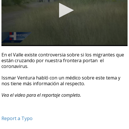
0
seconds
En el Valle existe controversia sobre si los migrantes que
of
están cruzando por nuestra frontera portan el
2
coronavirus.
minutes,
54
seconds
Issmar Ventura habló con un médico sobre este tema y
nos tiene más información al respecto.
Vea el video para el reportaje completo.
Report a Typo