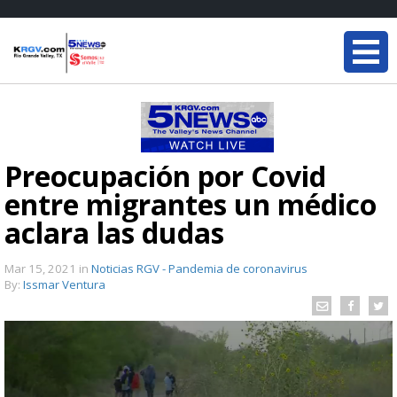
Preocupación por Covid
entre migrantes un médico
aclara las dudas
Mar 15, 2021
in
Noticias RGV - Pandemia de coronavirus
By:
Issmar Ventura