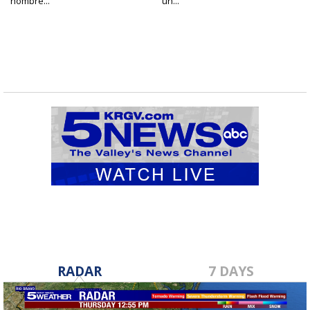
hombre...
un...
RADAR
7 DAYS