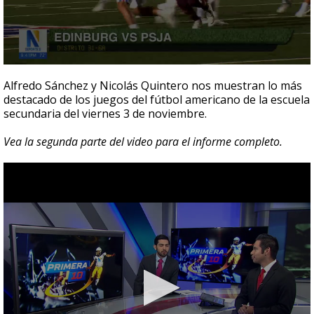
0
seconds
Alfredo Sánchez y Nicolás Quintero nos muestran lo más
of
destacado de los juegos del fútbol americano de la escuela
16
secundaria del viernes 3 de noviembre.
minutes,
36
seconds
Vea la segunda parte del video para el informe completo.