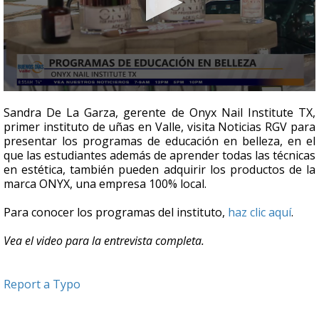
0
seconds
Sandra De La Garza, gerente de Onyx Nail Institute TX,
of
primer instituto de uñas en Valle, visita Noticias RGV para
2
presentar los programas de educación en belleza, en el
minutes,
45
que las estudiantes además de aprender todas las técnicas
seconds
en estética, también pueden adquirir los productos de la
marca ONYX, una empresa 100% local.
Para conocer los programas del instituto,
haz clic aquí
.
Vea el video para la entrevista completa.
Report a Typo