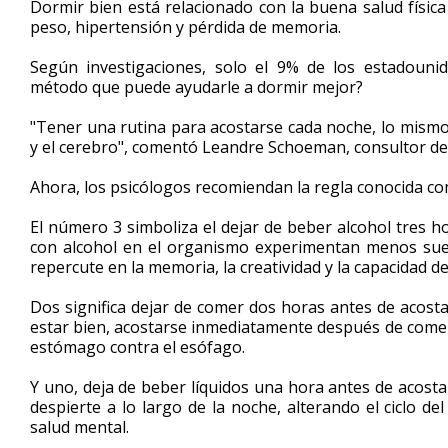
Dormir bien está relacionado con la buena salud físic
of
peso, hipertensión y pérdida de memoria.
2
minutes,
7
Según investigaciones, solo el 9% de los estadouni
seconds
Volume
método que puede ayudarle a dormir mejor?
90%
"Tener una rutina para acostarse cada noche, lo mismo
y el cerebro", comentó Leandre Schoeman, consultor de 
Ahora, los psicólogos recomiendan la regla conocida co
El número 3 simboliza el dejar de beber alcohol tres 
con alcohol en el organismo experimentan menos sue
repercute en la memoria, la creatividad y la capacidad d
Dos significa dejar de comer dos horas antes de acosta
estar bien, acostarse inmediatamente después de comer 
estómago contra el esófago.
Y uno, deja de beber líquidos una hora antes de acosta
despierte a lo largo de la noche, alterando el ciclo de
salud mental.