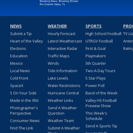
NEWS
WEATHER
SPORTS
PRO
Submit a Tip
Hourly Forecast
High School Football
TV Li
Heart of the Valley
Latest Weathercast
UTRGV Football
Ante
Elections
Interactive Radar
First & Goal
Ratin
Education
Traffic Maps
Playmakers
Mexico
Winds
5th Quarter
Local News
Tide Information
Two-A-Day Tours
Cold Front
Lake Levels
5 Star Plays
SpaceX
Water Restrictions
Power Poll
5 On Your Side
Hurricane Central
Band of the Week
Made in the 956
Weather Links
Valley HS Football
Preview Show
Photographer's
Send A Weather
Perspective
Question
This Week's
Schedule
Consumer News
Weather Team
Send A Sports Tip
Find The Link
Submit A Weather