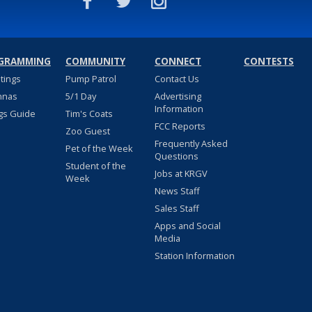
GRAMMING
COMMUNITY
CONNECT
CONTESTS
stings
Pump Patrol
Contact Us
nnas
5/1 Day
Advertising
Information
gs Guide
Tim's Coats
FCC Reports
Zoo Guest
Frequently Asked
Pet of the Week
Questions
Student of the
Jobs at KRGV
Week
News Staff
Sales Staff
Apps and Social
Media
Station Information