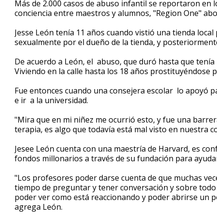
Más de 2.000 casos de abuso infantil se reportaron en l
of
conciencia entre maestros y alumnos, "Region One" abor
3
minutes,
7
Jesse León tenía 11 años cuando vistió una tienda loca
seconds
Volume
sexualmente por el dueño de la tienda, y posteriorment
90%
De acuerdo a León, el abuso, que duró hasta que tenía 1
Viviendo en la calle hasta los 18 años prostituyéndose
Fue entonces cuando una consejera escolar lo apoyó par
e ir a la universidad.
"Mira que en mi niñez me ocurrió esto, y fue una barrer
terapia, es algo que todavía está mal visto en nuestra c
Jesee León cuenta con una maestría de Harvard, es conf
fondos millonarios a través de su fundación para ayudar
"Los profesores poder darse cuenta de que muchas vece
tiempo de preguntar y tener conversación y sobre tod
poder ver como está reaccionando y poder abrirse un po
agrega León.