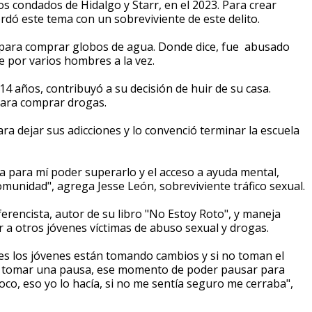
os condados de Hidalgo y Starr, en el 2023. Para crear
dó este tema con un sobreviviente de este delito.
l para comprar globos de agua. Donde dice, fue abusado
e por varios hombres a la vez.
4 años, contribuyó a su decisión de huir de su casa.
 para comprar drogas.
a dejar sus adicciones y lo convenció terminar la escuela
a para mí poder superarlo y el acceso a ayuda mental,
omunidad", agrega Jesse León, sobreviviente tráfico sexual.
erencista, autor de su libro "No Estoy Roto", y maneja
 a otros jóvenes víctimas de abuso sexual y drogas.
s los jóvenes están tomando cambios y si no toman el
o tomar una pausa, ese momento de poder pausar para
co, eso yo lo hacía, si no me sentía seguro me cerraba",