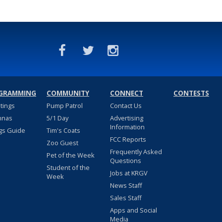
GRAMMING
COMMUNITY
CONNECT
CONTESTS
stings
Pump Patrol
Contact Us
nnas
5/1 Day
Advertising
Information
gs Guide
Tim's Coats
FCC Reports
Zoo Guest
Frequently Asked
Pet of the Week
Questions
Student of the
Jobs at KRGV
Week
News Staff
Sales Staff
Apps and Social
Media