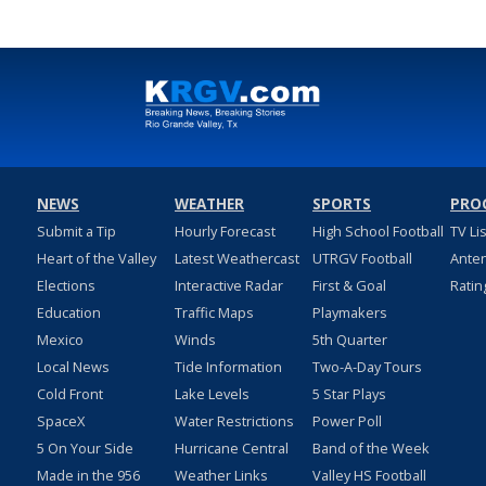
NEWS
WEATHER
SPORTS
PRO
Submit a Tip
Hourly Forecast
High School Football
TV Li
Heart of the Valley
Latest Weathercast
UTRGV Football
Ante
Elections
Interactive Radar
First & Goal
Ratin
Education
Traffic Maps
Playmakers
Mexico
Winds
5th Quarter
Local News
Tide Information
Two-A-Day Tours
Cold Front
Lake Levels
5 Star Plays
SpaceX
Water Restrictions
Power Poll
5 On Your Side
Hurricane Central
Band of the Week
Made in the 956
Weather Links
Valley HS Football