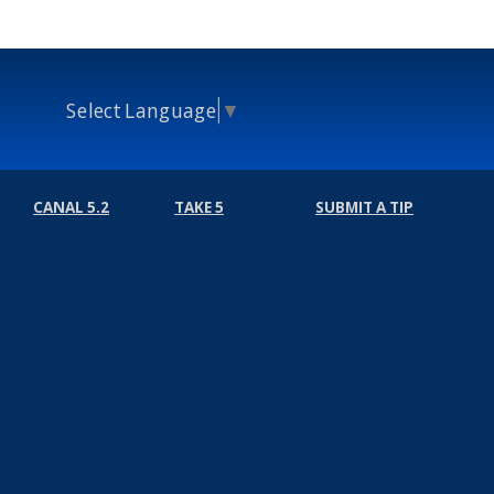
Select Language
▼
CANAL 5.2
TAKE 5
SUBMIT A TIP