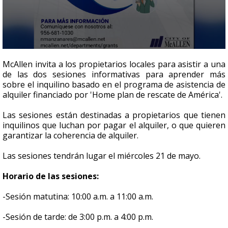
0
seconds
McAllen invita a los propietarios locales para asistir a una
of
de las dos sesiones informativas para aprender más
4
sobre el inquilino basado en el programa de asistencia de
minutes,
35
alquiler financiado por 'Home plan de rescate de América'.
seconds
Las sesiones están destinadas a propietarios que tienen
inquilinos que luchan por pagar el alquiler, o que quieren
garantizar la coherencia de alquiler.
Las sesiones tendrán lugar el miércoles 21 de mayo.
Horario de las sesiones:
-Sesión matutina: 10:00 a.m. a 11:00 a.m.
-Sesión de tarde: de 3:00 p.m. a 4:00 p.m.