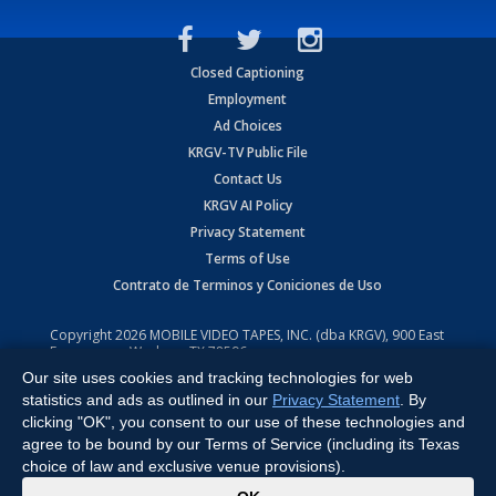
Closed Captioning
Employment
Ad Choices
KRGV-TV Public File
Contact Us
KRGV AI Policy
Privacy Statement
Terms of Use
Contrato de Terminos y Coniciones de Uso
Copyright
2026
MOBILE VIDEO TAPES, INC. (dba KRGV), 900 East
Expressway, Weslaco, TX 78596.
Our site uses cookies and tracking technologies for web
All Rights Reserved. Powered by:
Ruby Shore Software
statistics and ads as outlined in our
Privacy Statement
. By
clicking "OK", you consent to our use of these technologies and
agree to be bound by our Terms of Service (including its Texas
choice of law and exclusive venue provisions).
x