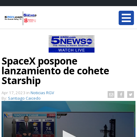
SpaceX pospone
lanzamiento de cohete
Starship
Apr 17, 2023
in
Noticias RGV
By:
Santiago Caicedo