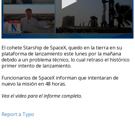
0
seconds
El cohete Starship de SpaceX, quedo en la tierra en su
of
plataforma de lanzamiento este lunes por la mañana
4
debido a un problema técnico, lo cual retraso el histórico
minutes,
17
primer intento de lanzamiento.
seconds
Funcionarios de SpaceX informan que intentaran de
nuevo la misión en 48 horas.
Vea el video para el informe completo.
Report a Typo