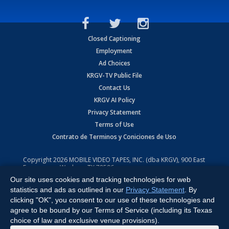
Closed Captioning
Employment
Ad Choices
KRGV-TV Public File
Contact Us
KRGV AI Policy
Privacy Statement
Terms of Use
Contrato de Terminos y Coniciones de Uso
Copyright
2026
MOBILE VIDEO TAPES, INC. (dba KRGV), 900 East
Expressway, Weslaco, TX 78596.
Our site uses cookies and tracking technologies for web
All Rights Reserved. Powered by:
Ruby Shore Software
statistics and ads as outlined in our
Privacy Statement
. By
clicking "OK", you consent to our use of these technologies and
agree to be bound by our Terms of Service (including its Texas
choice of law and exclusive venue provisions).