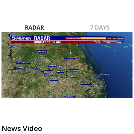
RADAR
7 DAYS
News Video