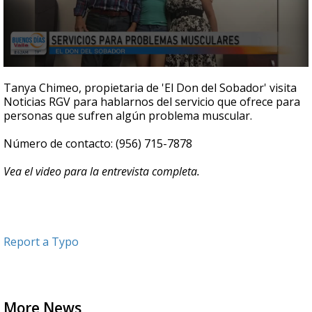
0
seconds
Tanya Chimeo, propietaria de 'El Don del Sobador' visita
of
Noticias RGV para hablarnos del servicio que ofrece para
4
personas que sufren algún problema muscular.
minutes,
55
seconds
Número de contacto: (956) 715-7878
Vea el video para la entrevista completa.
Report a Typo
More News