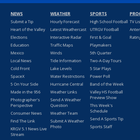
NEWS
WEATHER
SPORTS
PRO
Submit a Tip
Hourly Forecast
High School Football
TV Li
Heart of the Valley
Latest Weathercast
UTRGV Football
Ante
Elections
Interactive Radar
First & Goal
Ratin
Education
Traffic Maps
Playmakers
Mexico
Winds
5th Quarter
Local News
Tide Information
Two-A-Day Tours
Cold Front
Lake Levels
5 Star Plays
SpaceX
Water Restrictions
Power Poll
5 On Your Side
Hurricane Central
Band of the Week
Made in the 956
Weather Links
Valley HS Football
Preview Show
Photographer's
Send A Weather
Perspective
Question
This Week's
Schedule
Consumer News
Weather Team
Send A Sports Tip
Find The Link
Submit A Weather
Photo
Sports Staff
KRGV 5.1 News Live
Stream