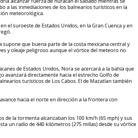
ría alcanzar fuerza de huracán el sábado mientras se
o a las inmediaciones de los balnearios turísticos en la
isión meteorológica.
s en el suroeste de Estados Unidos, en la Gran Cuenca y en
regó.
ta supone que buena parte de la costa mexicana central y
ves y oleaje peligroso aunque el vórtice del meteoro no
acanes de Estados Unidos, Nora se acercará a la bahía que
o avanzará directamente hacia el estrecho Golfo de
alnearios turísticos de Los Cabos. El de Mazatlan también
vance hacia el norte en dirección a la frontera con
dos de la tormenta alcanzaban los 100 km/h (65 mph) y sus
sta un radio de 440 kilómetros (275 millas) desde su vórtice