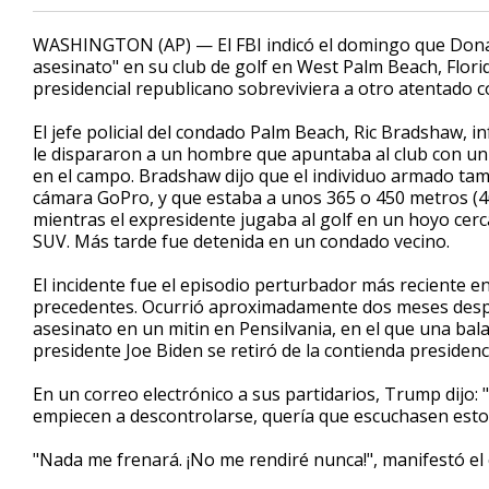
WASHINGTON (AP) — El FBI indicó el domingo que Donal
asesinato" en su club de golf en West Palm Beach, Flo
presidencial republicano sobreviviera a otro atentado co
El jefe policial del condado Palm Beach, Ric Bradshaw, 
le dispararon a un hombre que apuntaba al club con un 
en el campo. Bradshaw dijo que el individuo armado tam
cámara GoPro, y que estaba a unos 365 o 450 metros (4
mientras el expresidente jugaba al golf en un hoyo cer
SUV. Más tarde fue detenida en un condado vecino.
El incidente fue el episodio perturbador más reciente 
precedentes. Ocurrió aproximadamente dos meses despu
asesinato en un mitin en Pensilvania, en el que una bal
presidente Joe Biden se retiró de la contienda presidenci
En un correo electrónico a sus partidarios, Trump dijo:
empiecen a descontrolarse, quería que escuchasen esto p
"Nada me frenará. ¡No me rendiré nunca!", manifestó el