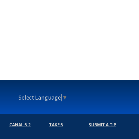
Select Language
▼
CANAL 5.2
TAKE 5
SUBMIT A TIP