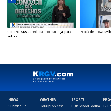
Conozca Sus Derechos: Proceso legal para
Policía de Brownsvill
solicitar...
NEWS
WEATHER
SPORTS
PRO
Submit a Tip
Hourly Forecast
High School Football
TV Li