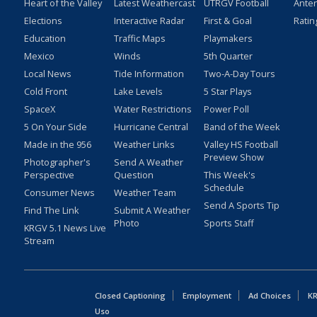
Heart of the Valley
Latest Weathercast
UTRGV Football
Ante
Elections
Interactive Radar
First & Goal
Ratin
Education
Traffic Maps
Playmakers
Mexico
Winds
5th Quarter
Local News
Tide Information
Two-A-Day Tours
Cold Front
Lake Levels
5 Star Plays
SpaceX
Water Restrictions
Power Poll
5 On Your Side
Hurricane Central
Band of the Week
Made in the 956
Weather Links
Valley HS Football
Preview Show
Photographer's
Send A Weather
Perspective
Question
This Week's
Schedule
Consumer News
Weather Team
Send A Sports Tip
Find The Link
Submit A Weather
Photo
Sports Staff
KRGV 5.1 News Live
Stream
Closed Captioning
Employment
Ad Choices
KR
Uso