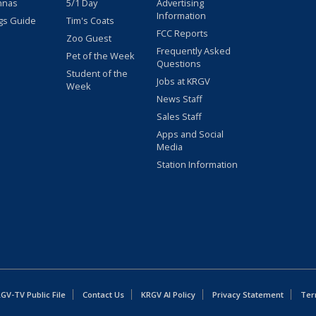
nnas
5/1 Day
Advertising
Information
gs Guide
Tim's Coats
FCC Reports
Zoo Guest
Frequently Asked
Pet of the Week
Questions
Student of the
Jobs at KRGV
Week
News Staff
Sales Staff
Apps and Social
Media
Station Information
GV-TV Public File
Contact Us
KRGV AI Policy
Privacy Statement
Ter