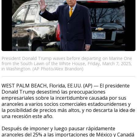
President Donald Trump waves before departing on Marine One
from the South Lawn of the White House, Friday, March 7, 2025,
in Washington. (AP Photo/Alex Brandon)
WEST PALM BEACH, Florida, EE.UU. (AP) — El presidente
Donald Trump desestimó las preocupaciones
empresariales sobre la incertidumbre causada por sus
aranceles a varios socios comerciales estadounidenses y
la posibilidad de precios más altos, y no descarta la idea de
una recesión este año.
Después de imponer y luego pausar rápidamente
aranceles del 25% a las importaciones de México y Canadá