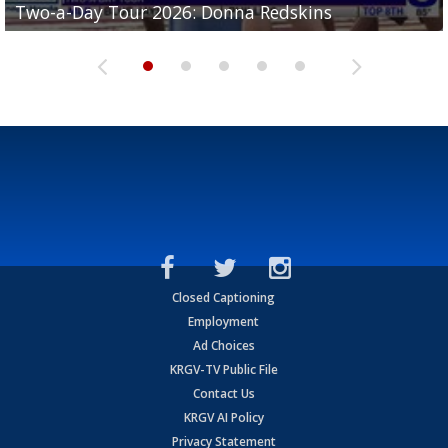
Two-a-Day Tour 2026: Donna Redskins
Two-a-Day Tour 2026: Brownsville Pace Vikings
Two-a-Day Tour 2026: La Joya Coyotes
Two-a-Day Tour 2026: Rio Hondo Bobcats
Bloodhounds
Closed Captioning
Employment
Ad Choices
KRGV-TV Public File
Contact Us
KRGV AI Policy
Privacy Statement