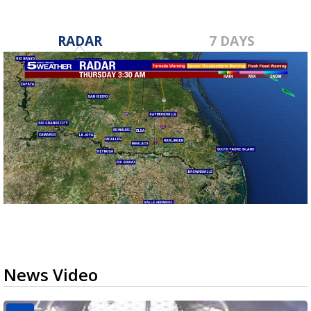
RADAR
7 DAYS
News Video