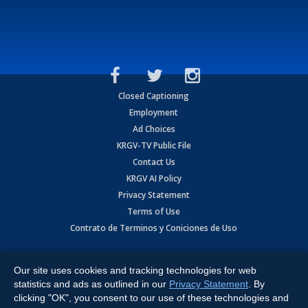
Closed Captioning
Employment
Ad Choices
KRGV-TV Public File
Contact Us
KRGV AI Policy
Privacy Statement
Terms of Use
Contrato de Terminos y Coniciones de Uso
Copyright
2026
MOBILE VIDEO TAPES, INC. (dba KRGV), 900 East
Expressway, Weslaco, TX 78596.
Our site uses cookies and tracking technologies for web
statistics and ads as outlined in our
Privacy Statement
. By
All Rights Reserved. Powered by:
Ruby Shore Software
clicking "OK", you consent to our use of these technologies and