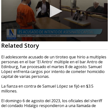
0
Related Story
seconds
of
1
El adolescente acusado de un tiroteo que hirio a multiples
minute,
personas en el bar 'El Antro' múltiple en el bar Antro de
47
Edinburg, fue procesado el martes 8 de agosto. Samuel
seconds
López enfrenta cargos por intento de cometer homicidio
capital de varias personas.
La fianza en contra de Samuel López se fijó en $3.5
millones.
El domingo 6 de agosto del 2023, los oficiales del sheriff
del condado Hidalgo respondieron a una llamada de