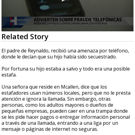
0
Related Story
seconds
of
3
El padre de Reynaldo, recibió una amenaza por teléfono,
minutes,
donde le decían que su hijo había sido secuestrado.
15
seconds
Por fortuna su hijo estaba a salvo y todo era una posible
estafa.
Una señora que reside en Mcallen, dice que los
estafadores usan números locales, pero que no le presta
atención e ignora la llamada. Sin embargo, otras
personas, como los adultos mayores o dueños de
pequeñas empresas, pueden caer en una trampa donde
se les pide hacer pagos o entregar información personal
a través de una llamada, entrando a una liga por un
mensaje o páginas de internet no seguras.