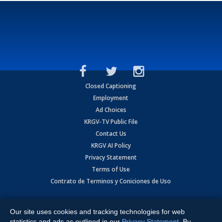
Closed Captioning
Employment
Ad Choices
KRGV-TV Public File
Contact Us
KRGV AI Policy
Privacy Statement
Terms of Use
Contrato de Terminos y Coniciones de Uso
Copyright
2026
MOBILE VIDEO TAPES, INC. (dba KRGV), 900 East
Expressway, Weslaco, TX 78596.
Our site uses cookies and tracking technologies for web
statistics and ads as outlined in our
Privacy Statement
. By