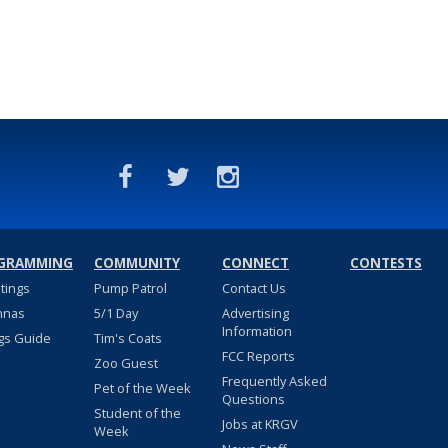
GRAMMING
COMMUNITY
CONNECT
CONTESTS
stings
Pump Patrol
Contact Us
nnas
5/1 Day
Advertising
Information
gs Guide
Tim's Coats
FCC Reports
Zoo Guest
Frequently Asked
Pet of the Week
Questions
Student of the
Jobs at KRGV
Week