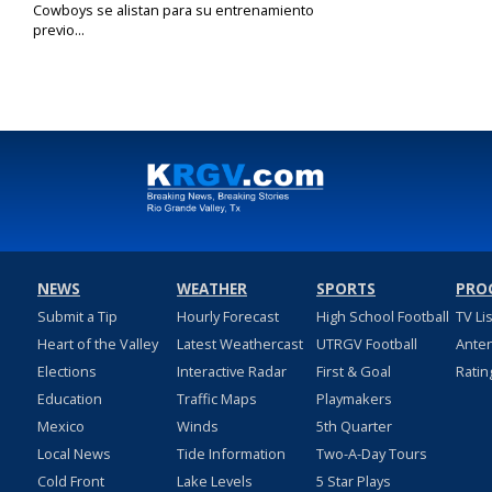
Cowboys se alistan para su entrenamiento
previo...
Jul 26, 2024
NEWS
WEATHER
SPORTS
PRO
Submit a Tip
Hourly Forecast
High School Football
TV Li
Heart of the Valley
Latest Weathercast
UTRGV Football
Ante
Elections
Interactive Radar
First & Goal
Ratin
Education
Traffic Maps
Playmakers
Mexico
Winds
5th Quarter
Local News
Tide Information
Two-A-Day Tours
Cold Front
Lake Levels
5 Star Plays