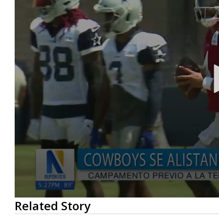
0
Related Story
seconds
of