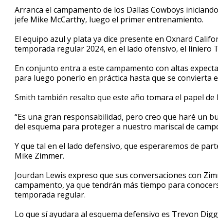
2
Arranca el campamento de los Dallas Cowboys iniciando
minutes,
jefe Mike McCarthy, luego el primer entrenamiento.
52
seconds
Volume
90%
El equipo azul y plata ya dice presente en Oxnard Cali
temporada regular 2024, en el lado ofensivo, el liniero T
En conjunto entra a este campamento con altas expectati
para luego ponerlo en práctica hasta que se convierta e
Smith también resalto que este año tomara el papel de lí
“Es una gran responsabilidad, pero creo que haré un bu
del esquema para proteger a nuestro mariscal de campo
Y que tal en el lado defensivo, que esperaremos de par
Mike Zimmer.
Jourdan Lewis expreso que sus conversaciones con Zimm
campamento, ya que tendrán más tiempo para conocerse
temporada regular.
Lo que sí ayudara al esquema defensivo es Trevon Diggs