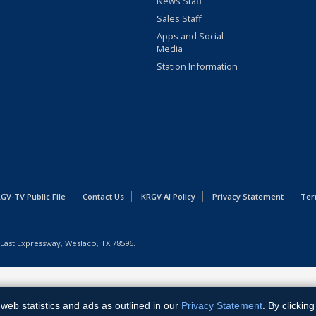
News Staff
Sales Staff
Apps and Social
Media
Station Information
GV-TV Public File
Contact Us
KRGV AI Policy
Privacy Statement
Ter
East Expressway, Weslaco, TX 78596.
web statistics and ads as outlined in our
Privacy Statement
. By clickin