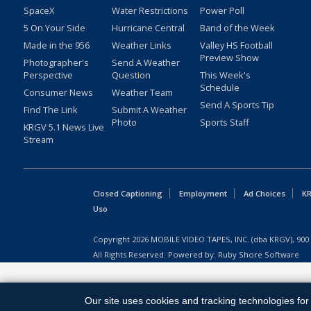
SpaceX
Water Restrictions
Power Poll
5 On Your Side
Hurricane Central
Band of the Week
Made in the 956
Weather Links
Valley HS Football
Preview Show
Photographer's
Send A Weather
Perspective
Question
This Week's
Schedule
Consumer News
Weather Team
Send A Sports Tip
Find The Link
Submit A Weather
Photo
Sports Staff
KRGV 5.1 News Live
Stream
Closed Captioning
Employment
Ad Choices
KR
Uso
Copyright
2026
MOBILE VIDEO TAPES, INC. (dba KRGV), 900 
All Rights Reserved. Powered by:
Ruby Shore Software
Our site uses cookies and tracking technologies for 