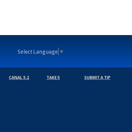
Select Language
▼
CANAL 5.2
TAKE 5
SUBMIT A TIP