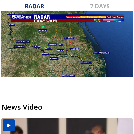
RADAR
7 DAYS
News Video