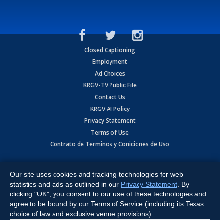
Closed Captioning
Employment
Ad Choices
KRGV-TV Public File
Contact Us
KRGV AI Policy
Privacy Statement
Terms of Use
Contrato de Terminos y Coniciones de Uso
Copyright
2026
MOBILE VIDEO TAPES, INC. (dba KRGV), 900 East
Expressway, Weslaco, TX 78596.
Our site uses cookies and tracking technologies for web
statistics and ads as outlined in our
Privacy Statement
. By
All Rights Reserved. Powered by:
Ruby Shore Software
clicking "OK", you consent to our use of these technologies and
agree to be bound by our Terms of Service (including its Texas
choice of law and exclusive venue provisions).