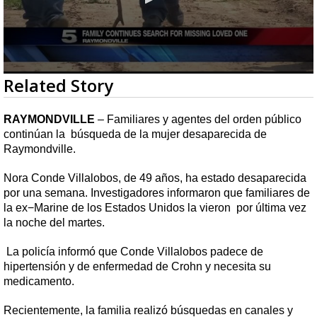
0
Related Story
seconds
of
1
RAYMONDVILLE
– Familiares y agentes del orden público
minute,
continúan la búsqueda de la mujer desaparecida de
34
seconds
Raymondville.
Nora Conde Villalobos, de 49 años, ha estado desaparecida
por una semana. Investigadores informaron que familiares de
la ex−Marine de los Estados Unidos la vieron por última vez
la noche del martes.
La policía informó que Conde Villalobos padece de
hipertensión y de enfermedad de Crohn y necesita su
medicamento.
Recientemente, la familia realizó búsquedas en canales y