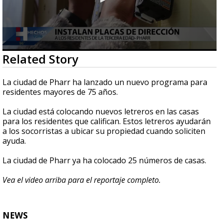
0
Related Story
seconds
of
1
La ciudad de Pharr ha lanzado un nuevo programa para
minute,
residentes mayores de 75 años.
6
seconds
La ciudad está colocando nuevos letreros en las casas
para los residentes que califican. Estos letreros ayudarán
a los socorristas a ubicar su propiedad cuando soliciten
ayuda.
La ciudad de Pharr ya ha colocado 25 números de casas.
Vea el video arriba para el reportaje completo.
NEWS