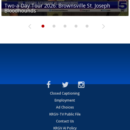
Two-a-Day Tour 2026: Brownsville St. Joseph
Two-a-Day Tour 2026: St. Joseph Academy
Sit-down interview with UTRGV wide receiver
Bloodhounds
Bloodhounds
Two-a-Day Tour 2026: Sharyland Rattlers
Tavian Cord
Two-a-Day Tour 2026: Raymondville Bearkats
Closed Captioning
Employment
Ad Choices
KRGV-TV Public File
Contact Us
KRGV AI Policy