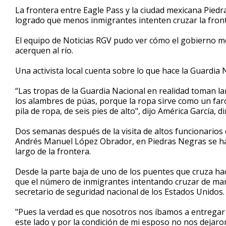
2
La frontera entre Eagle Pass y la ciudad mexicana Piedr
minutes,
logrado que menos inmigrantes intenten cruzar la front
54
seconds
Volume
90%
El equipo de Noticias RGV pudo ver cómo el gobierno me
acerquen al río.
Una activista local cuenta sobre lo que hace la Guardia 
“Las tropas de la Guardia Nacional en realidad toman
los alambres de púas, porque la ropa sirve como un fa
pila de ropa, de seis pies de alto", dijo América García, d
Dos semanas después de la visita de altos funcionarios
Andrés Manuel López Obrador, en Piedras Negras se ha 
largo de la frontera.
Desde la parte baja de uno de los puentes que cruza ha
que el número de inmigrantes intentando cruzar de man
secretario de seguridad nacional de los Estados Unidos.
"Pues la verdad es que nosotros nos íbamos a entregar
este lado y por la condición de mi esposo no nos dejar