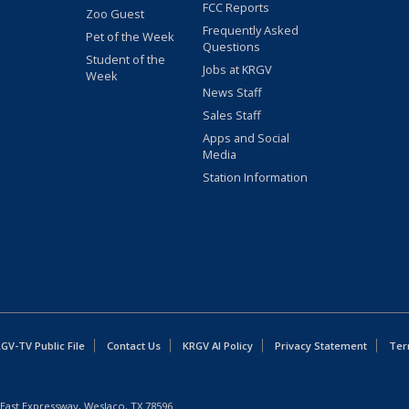
FCC Reports
Zoo Guest
Frequently Asked
Pet of the Week
Questions
Student of the
Jobs at KRGV
Week
News Staff
Sales Staff
Apps and Social
Media
Station Information
GV-TV Public File
Contact Us
KRGV AI Policy
Privacy Statement
Ter
East Expressway, Weslaco, TX 78596.