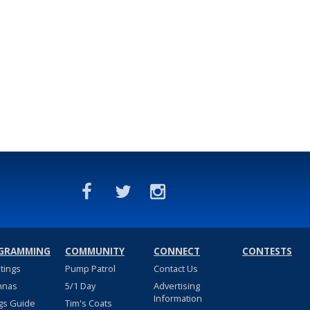
GRAMMING
COMMUNITY
CONNECT
CONTESTS
stings
Pump Patrol
Contact Us
nnas
5/1 Day
Advertising
Information
gs Guide
Tim's Coats