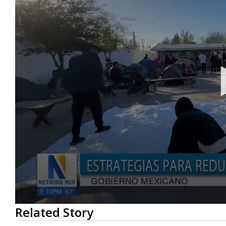
0
Related Story
seconds
of