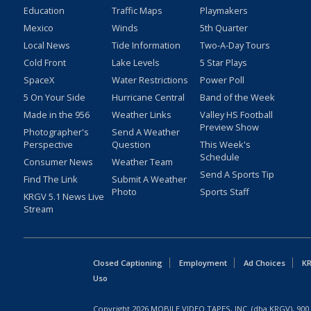
Education
Traffic Maps
Playmakers
Mexico
Winds
5th Quarter
Local News
Tide Information
Two-A-Day Tours
Cold Front
Lake Levels
5 Star Plays
SpaceX
Water Restrictions
Power Poll
5 On Your Side
Hurricane Central
Band of the Week
Made in the 956
Weather Links
Valley HS Football
Preview Show
Photographer's
Send A Weather
Perspective
Question
This Week's
Schedule
Consumer News
Weather Team
Send A Sports Tip
Find The Link
Submit A Weather
Photo
Sports Staff
KRGV 5.1 News Live
Stream
Closed Captioning
Employment
Ad Choices
KR
Uso
Copyright
2026
MOBILE VIDEO TAPES, INC. (dba KRGV), 900 