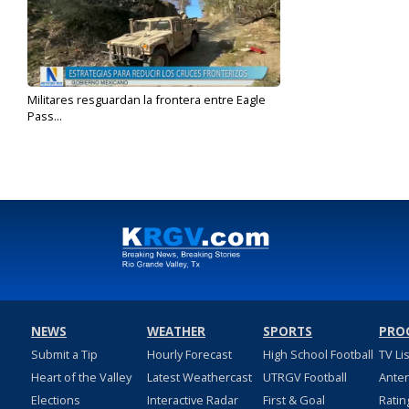
Militares resguardan la frontera entre Eagle
Pass...
Jan 11, 2024
NEWS
WEATHER
SPORTS
PRO
Submit a Tip
Hourly Forecast
High School Football
TV Li
Heart of the Valley
Latest Weathercast
UTRGV Football
Ante
Elections
Interactive Radar
First & Goal
Ratin