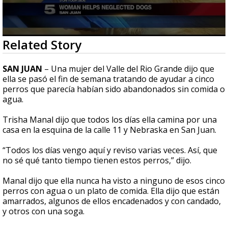
0
Related Story
seconds
of
1
SAN JUAN
– Una mujer del Valle del Rio Grande dijo que
minute,
ella se pasó el fin de semana tratando de ayudar a cinco
40
perros que parecía habían sido abandonados sin comida o
seconds
agua.
Trisha Manal dijo que todos los días ella camina por una
casa en la esquina de la calle 11 y Nebraska en San Juan.
“Todos los días vengo aquí y reviso varias veces. Así, que
no sé qué tanto tiempo tienen estos perros,” dijo.
Manal dijo que ella nunca ha visto a ninguno de esos cinco
perros con agua o un plato de comida. Ella dijo que están
amarrados, algunos de ellos encadenados y con candado,
y otros con una soga.