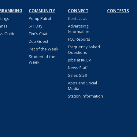
GRAMMING
COMMUNITY
CONNECT
CONTESTS
stings
Pump Patrol
Contact Us
nnas
5/1 Day
Advertising
Information
gs Guide
Tim's Coats
FCC Reports
Zoo Guest
Frequently Asked
Pet of the Week
Questions
Student of the
Jobs at KRGV
Week
News Staff
Sales Staff
Apps and Social
Media
Station Information