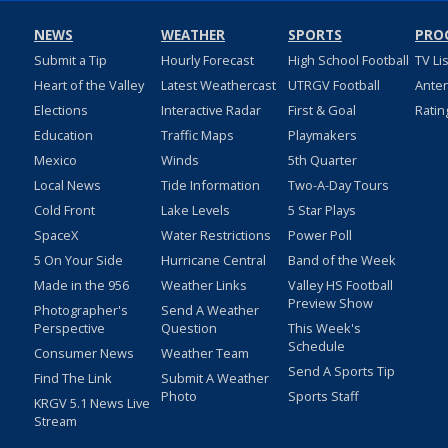
NEWS
WEATHER
SPORTS
PRO
Submit a Tip
Hourly Forecast
High School Football
TV Li
Heart of the Valley
Latest Weathercast
UTRGV Football
Ante
Elections
Interactive Radar
First & Goal
Ratin
Education
Traffic Maps
Playmakers
Mexico
Winds
5th Quarter
Local News
Tide Information
Two-A-Day Tours
Cold Front
Lake Levels
5 Star Plays
SpaceX
Water Restrictions
Power Poll
5 On Your Side
Hurricane Central
Band of the Week
Made in the 956
Weather Links
Valley HS Football
Preview Show
Photographer's
Send A Weather
Perspective
Question
This Week's
Schedule
Consumer News
Weather Team
Send A Sports Tip
Find The Link
Submit A Weather
Photo
Sports Staff
KRGV 5.1 News Live
Stream