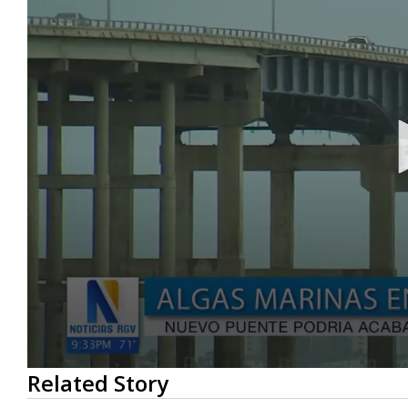
0
Related Story
seconds
of