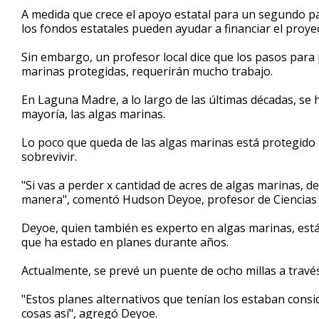
2
A medida que crece el apoyo estatal para un segundo pas
minutes,
l
os fondos estatales pueden ayudar a financiar el proye
21
seconds
Volume
90%
Sin embargo, un profesor local dice que los pasos para
marinas protegidas, requerirán mucho trabajo.
En Laguna Madre, a lo largo de las últimas décadas, se h
mayoría, las algas marinas.
Lo poco que queda de las algas marinas está protegido a
sobrevivir.
"Si vas a perder x cantidad de acres de algas marinas, 
manera", comentó Hudson Deyoe, profesor de Ciencias 
Deyoe, quien también es experto en algas marinas, es
que ha estado en planes durante años.
Actualmente, se prevé un puente de ocho millas a través
"Estos planes alternativos que tenían los estaban cons
cosas así", agregó Deyoe.