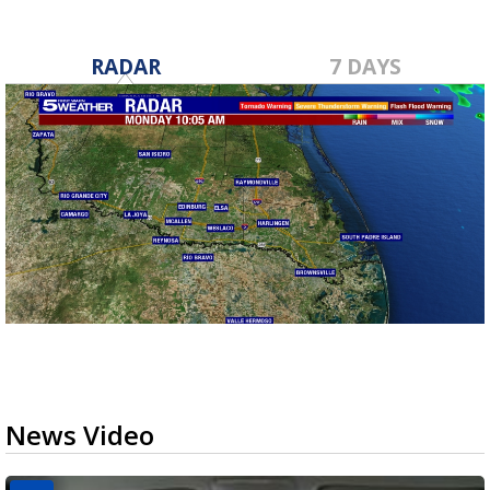
RADAR
7 DAYS
News Video