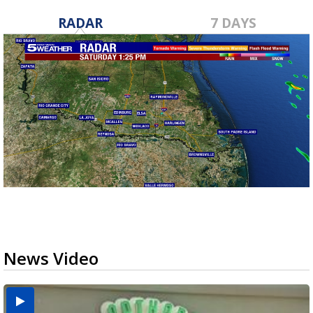
RADAR
7 DAYS
News Video