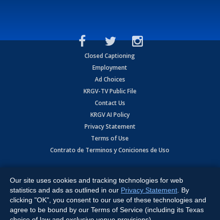
Closed Captioning
Employment
Ad Choices
KRGV-TV Public File
Contact Us
KRGV AI Policy
Privacy Statement
Terms of Use
Contrato de Terminos y Coniciones de Uso
Copyright
2026
MOBILE VIDEO TAPES, INC. (dba KRGV), 900 East
Expressway, Weslaco, TX 78596.
Our site uses cookies and tracking technologies for web
statistics and ads as outlined in our
Privacy Statement
. By
All Rights Reserved. Powered by:
Ruby Shore Software
clicking "OK", you consent to our use of these technologies and
agree to be bound by our Terms of Service (including its Texas
choice of law and exclusive venue provisions).