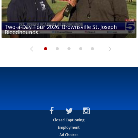
Two-a-Day Tour 2026: Brownsville St. Joseph
Two-a-Day Tour 2026: St. Joseph Academy
Sit-down interview with UTRGV wide receiver
Bloodhounds
Bloodhounds
Two-a-Day Tour 2026: Sharyland Rattlers
Tavian Cord
Two-a-Day Tour 2026: Raymondville Bearkats
Closed Captioning
Employment
Ad Choices