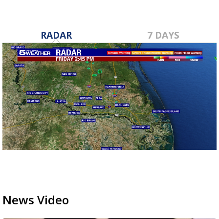
RADAR
7 DAYS
News Video