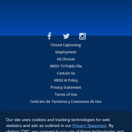
Closed Captioning
Employment
Ad Choices
KRGV-TV Public File
Contact Us
KRGV AI Policy
Privacy Statement
Terms of Use
Contrato de Terminos y Coniciones de Uso
Copyright
2026
MOBILE VIDEO TAPES, INC. (dba KRGV), 900 East
Expressway, Weslaco, TX 78596.
Our site uses cookies and tracking technologies for web
statistics and ads as outlined in our
Privacy Statement
. By
All Rights Reserved. Powered by:
Ruby Shore Software
clicking "OK", you consent to our use of these technologies and