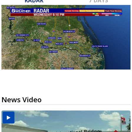
RADAR
7 DAYS
News Video