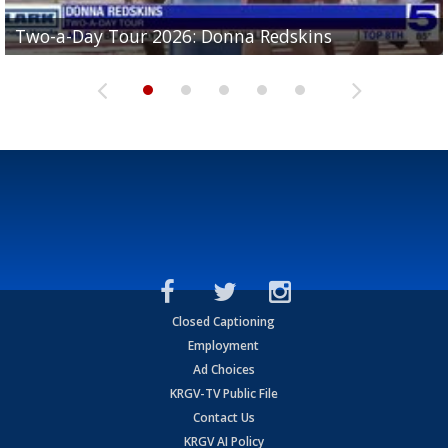
Two-a-Day Tour 2026: Brownsville St. Joseph
Two-a-Day Tour 2026: Donna Redskins
Two-a-Day Tour 2026: Brownsville Pace Vikings
Two-a-Day Tour 2026: La Joya Coyotes
Two-a-Day Tour 2026: Rio Hondo Bobcats
Bloodhounds
Closed Captioning
Employment
Ad Choices
KRGV-TV Public File
Contact Us
KRGV AI Policy