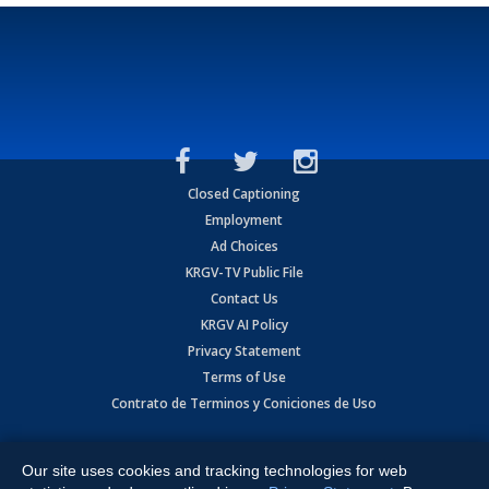
Closed Captioning
Employment
Ad Choices
KRGV-TV Public File
Contact Us
KRGV AI Policy
Privacy Statement
Terms of Use
Contrato de Terminos y Coniciones de Uso
Copyright
2026
MOBILE VIDEO TAPES, INC. (dba KRGV), 900 East
Expressway, Weslaco, TX 78596.
Our site uses cookies and tracking technologies for web