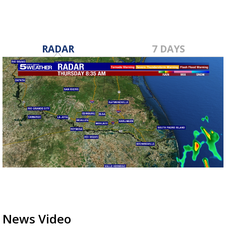
RADAR
7 DAYS
News Video