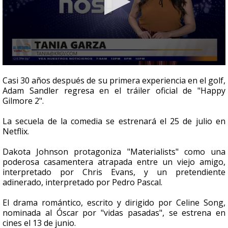
0
seconds
Casi 30 años después de su primera experiencia en el golf,
of
Adam Sandler regresa en el tráiler oficial de "Happy
1
Gilmore 2".
minute,
42
seconds
La secuela de la comedia se estrenará el 25 de julio en
Netflix.
Dakota Johnson protagoniza "Materialists" como una
poderosa casamentera atrapada entre un viejo amigo,
interpretado por Chris Evans, y un pretendiente
adinerado, interpretado por Pedro Pascal.
El drama romántico, escrito y dirigido por Celine Song,
nominada al Óscar por "vidas pasadas", se estrena en
cines el 13 de junio.