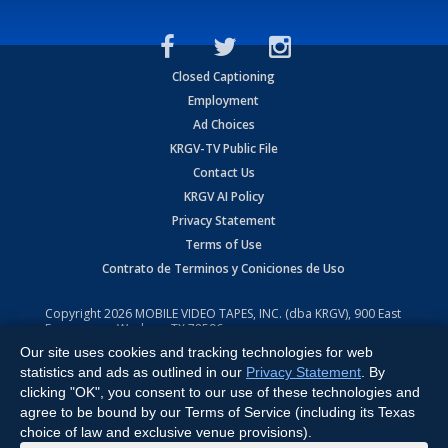
Closed Captioning
Employment
Ad Choices
KRGV-TV Public File
Contact Us
KRGV AI Policy
Privacy Statement
Terms of Use
Contrato de Terminos y Coniciones de Uso
Copyright
2026
MOBILE VIDEO TAPES, INC. (dba KRGV), 900 East
Expressway, Weslaco, TX 78596.
Our site uses cookies and tracking technologies for web
All Rights Reserved. Powered by:
Ruby Shore Software
statistics and ads as outlined in our
Privacy Statement
. By
clicking "OK", you consent to our use of these technologies and
agree to be bound by our Terms of Service (including its Texas
choice of law and exclusive venue provisions).