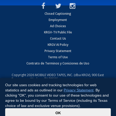
Closed Captioning
Employment
Ad Choices
KRGV-TV Public File
Contact Us
KRGV AI Policy
Privacy Statement
Terms of Use
Contrato de Terminos y Coniciones de Uso
Copyright
2026
MOBILE VIDEO TAPES, INC. (dba KRGV), 900 East
Expressway, Weslaco, TX 78596.
Our site uses cookies and tracking technologies for web
All Rights Reserved. Powered by:
Ruby Shore Software
statistics and ads as outlined in our
Privacy Statement
. By
clicking "OK", you consent to our use of these technologies and
agree to be bound by our Terms of Service (including its Texas
choice of law and exclusive venue provisions).
x
OK