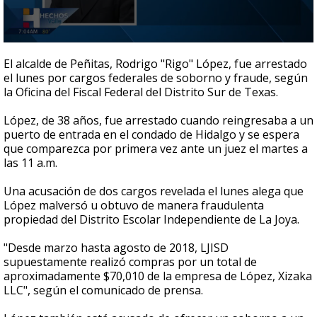
0
seconds
El alcalde de Peñitas, Rodrigo "Rigo" López, fue arrestado
of
el lunes por cargos federales de soborno y fraude, según
40
la Oficina del Fiscal Federal del Distrito Sur de Texas.
seconds
López, de 38 años, fue arrestado cuando reingresaba a un
puerto de entrada en el condado de Hidalgo y se espera
que comparezca por primera vez ante un juez el martes a
las 11 a.m.
Una acusación de dos cargos revelada el lunes alega que
López malversó u obtuvo de manera fraudulenta
propiedad del Distrito Escolar Independiente de La Joya.
"Desde marzo hasta agosto de 2018, LJISD
supuestamente realizó compras por un total de
aproximadamente $70,010 de la empresa de López, Xizaka
LLC", según el comunicado de prensa.