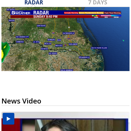
RADAR
7 DAYS
News Video