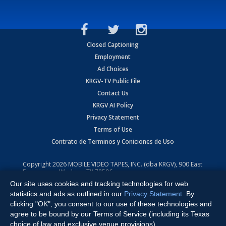
Closed Captioning
Employment
Ad Choices
KRGV-TV Public File
Contact Us
KRGV AI Policy
Privacy Statement
Terms of Use
Contrato de Terminos y Coniciones de Uso
Copyright
2026
MOBILE VIDEO TAPES, INC. (dba KRGV), 900 East
Expressway, Weslaco, TX 78596.
Our site uses cookies and tracking technologies for web
All Rights Reserved. Powered by:
Ruby Shore Software
statistics and ads as outlined in our
Privacy Statement
. By
clicking "OK", you consent to our use of these technologies and
agree to be bound by our Terms of Service (including its Texas
choice of law and exclusive venue provisions).