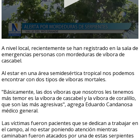
0
seconds
A nivel local, recientemente se han registrado en la sala de
of
emergencias personas con mordeduras de víbora de
1
cascabel.
minute,
20
seconds
Al estar en una área semidesértica tropical nos podemos
encontrar con dos tipos de víboras mortales.
"Básicamente, las dos víboras que nosotros les tenemos
más temor es la víbora de cascabel y la víbora de coralillo,
que son las más agresivas", agrega Eduardo Candanosa
médico general.
Las víctimas fueron pacientes que se dedican a trabajar en
el campo, al no estar poniendo atención mientras
caminaban fueron atacados por una de estas serpientes