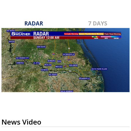
RADAR
7 DAYS
News Video