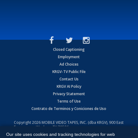
Closed Captioning
Employment
Ad Choices
KRGV-TV Public File
Contact Us
KRGV AI Policy
Privacy Statement
Terms of Use
Contrato de Terminos y Coniciones de Uso
Copyright
2026
MOBILE VIDEO TAPES, INC. (dba KRGV), 900 East
Expressway, Weslaco, TX 78596.
Our site uses cookies and tracking technologies for web
All Rights Reserved. Powered by:
Ruby Shore Software