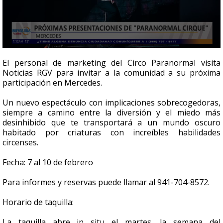
0
seconds
El personal de marketing del Circo Paranormal visita
of
Noticias RGV para invitar a la comunidad a su próxima
4
participación en Mercedes.
minutes,
41
seconds
Un nuevo espectáculo con implicaciones sobrecogedoras,
siempre a camino entre la diversión y el miedo más
desinhibido que te transportará a un mundo oscuro
habitado por criaturas con increíbles habilidades
circenses.
Fecha: 7 al 10 de febrero
Para informes y reservas puede llamar al 941-704-8572.
Horario de taquilla:
La taquilla abre in situ el martes, la semana del