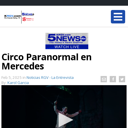
Circo Paranormal en
Mercedes
Feb 5, 2025
in
Noticias RGV - La Entrevista
By:
Karol Garcia