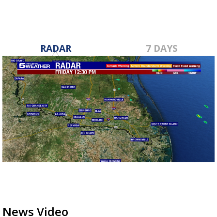
RADAR
7 DAYS
News Video