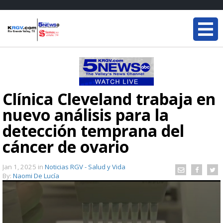
Clínica Cleveland trabaja en
nuevo análisis para la
detección temprana del
cáncer de ovario
Jan 1, 2025
in
Noticias RGV - Salud y Vida
By:
Naomi De Lucía