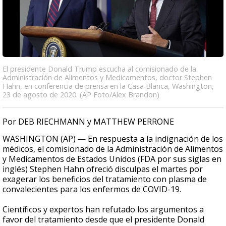
El presidente Donald Trump escucha al comisionado de la
Administración de Alimentos y Medicamentos, doctor Stephen
Hahn, en conferencia de prensa en la Casa Blanca, Washington,
23 de agosto de 2020. (AP Foto/Alex Brandon)
Por DEB RIECHMANN y MATTHEW PERRONE
WASHINGTON (AP) — En respuesta a la indignación de los
médicos, el comisionado de la Administración de Alimentos
y Medicamentos de Estados Unidos (FDA por sus siglas en
inglés) Stephen Hahn ofreció disculpas el martes por
exagerar los beneficios del tratamiento con plasma de
convalecientes para los enfermos de COVID-19.
Científicos y expertos han refutado los argumentos a
favor del tratamiento desde que el presidente Donald