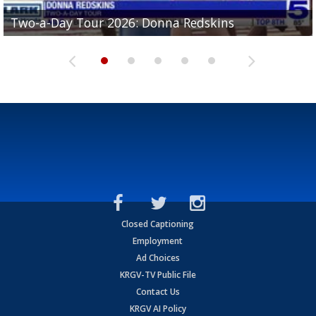
Two-a-Day Tour 2026: Brownsville St. Joseph
Two-a-Day Tour 2026: Donna Redskins
Two-a-Day Tour 2026: Brownsville Pace Vikings
Two-a-Day Tour 2026: La Joya Coyotes
Two-a-Day Tour 2026: Rio Hondo Bobcats
Bloodhounds
Closed Captioning
Employment
Ad Choices
KRGV-TV Public File
Contact Us
KRGV AI Policy