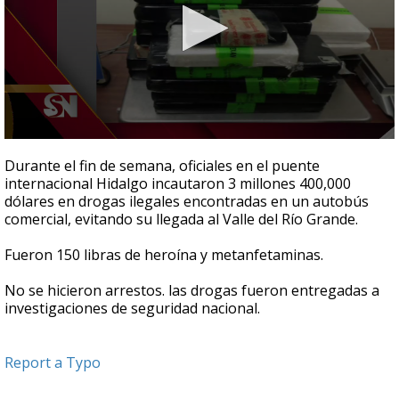
0
seconds
Durante el fin de semana, oficiales en el puente
of
internacional
H
idalgo incautaron 3 millones 400,
000
28
d
ó
lares en drogas ilegales encontradas en un autob
ú
s
seconds
comercial, evitando su llegada al
V
alle
del Río Grande
.
Fueron
150 libras de hero
í
na y metanfetaminas.
N
o se hicieron arrestos. las drogas fueron entregadas a
investigaciones de seguridad nacional.
Report a Typo